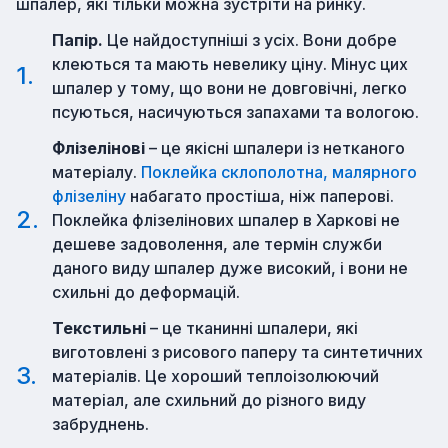
шпалер, які тільки можна зустріти на ринку.
Папір.
Це найдоступніші з усіх. Вони добре
клеються та мають невелику ціну. Мінус цих
шпалер у тому, що вони не довговічні, легко
псуються, насичуються запахами та вологою.
Флізелінові
– це якісні шпалери із нетканого
матеріалу.
Поклейка склополотна, малярного
флізеліну
набагато простіша, ніж паперові.
Поклейка флізелінових шпалер в Харкові не
дешеве задоволення, але термін служби
даного виду шпалер дуже високий, і вони не
схильні до деформацій.
Текстильні
– це тканинні шпалери, які
виготовлені з рисового паперу та синтетичних
матеріалів. Це хороший теплоізолюючий
матеріал, але схильний до різного виду
забруднень.