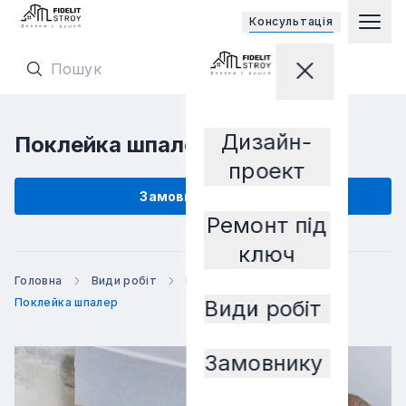
Відкриває 
Консультацiя
Гол
Перейти на головну сторінку
Закрити мен
Перейти на головну сторінку
Дизайн-
Поклейка шпалер
Замовнику
проект
Замовити послугу
Ремонт під
ключ
Головна
Види робіт
Малярні роботи
Поклейка шпалер
Види робіт
Замовнику