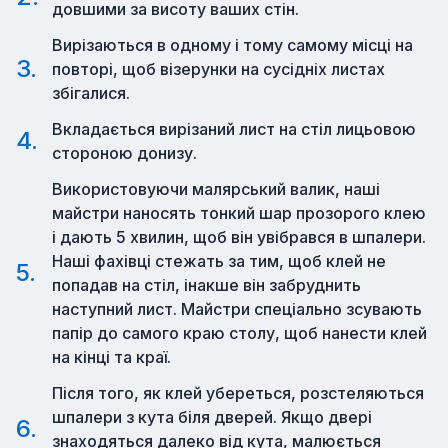
довшими за висоту ваших стін.
Вирізаються в одному і тому самому місці на
повторі, щоб візерунки на сусідніх листах
збігалися.
Вкладається вирізаний лист на стіл лицьовою
стороною донизу.
Використовуючи малярський валик, наші
майстри наносять тонкий шар прозорого клею
і дають 5 хвилин, щоб він увібрався в шпалери.
Наші фахівці стежать за тим, щоб клей не
попадав на стіл, інакше він забруднить
наступний лист. Майстри спеціально зсувають
папір до самого краю столу, щоб нанести клей
на кінці та краї.
Після того, як клей убереться, розстеляються
шпалери з кута біля дверей. Якщо двері
знаходяться далеко від кута, малюється