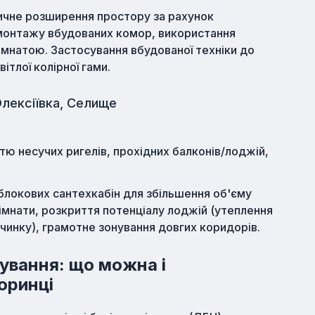
зичне розширення простору за рахунок
онтажу вбудованих комор, використання
мнатою. Застосування вбудованої техніки до
ітлої колірної гами.
Олексіївка, Селище
тю несучих ригелів, прохідних балконів/лоджій,
локових сантехкабін для збільшення об'єму
кімнати, розкриття потенціалу лоджій (утеплення
очинку), грамотне зонування довгих коридорів.
ування: що можна і
оринці