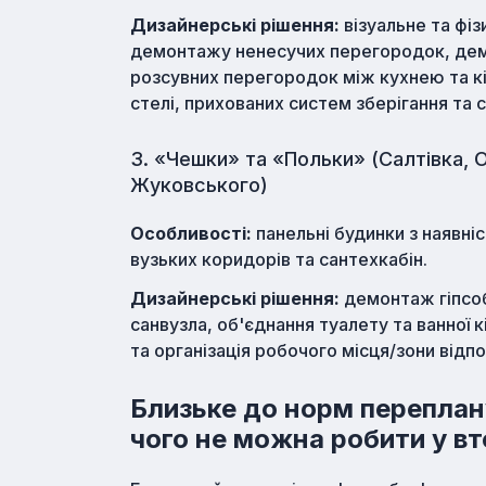
Дизайнерські рішення:
візуальне та фі
демонтажу ненесучих перегородок, дем
розсувних перегородок між кухнею та кі
стелі, прихованих систем зберігання та св
3. «Чешки» та «Польки» (Салтівка, 
Жуковського)
Особливості:
панельні будинки з наявніс
вузьких коридорів та сантехкабін.
Дизайнерські рішення:
демонтаж гіпсоб
санвузла, об'єднання туалету та ванної 
та організація робочого місця/зони відп
Близьке до норм переплан
чого не можна робити у вт