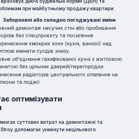
 враховує діючі будівельні норми (ДБН) та
роблемам при майбутньому продажу квартири:
Заборонені або складно погоджувані зміни
овний демонтаж несучих стін або пробивання
орізів без спецпроєкту та посилення
ренесення «мокрих зон» (кухні, ванної) над
тлові кімнати сусідів знизу
вне об'єднання газифікованої кухні з житловою
мнатою без щільних дверей/перегородки
несення радіаторів центрального опалення на
лкони та лоджії
ає оптимізувати
и
имагає суттєвих витрат на демонтажні та
t-Stroy допомагає уникнути нецільового