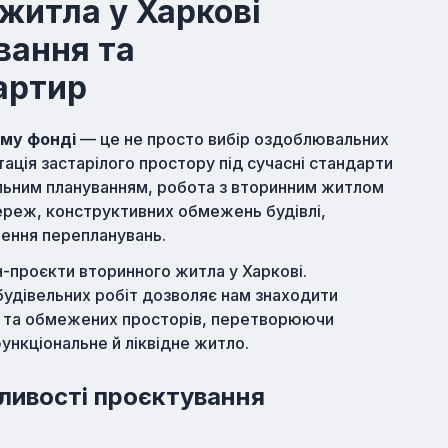
житла у Харкові
вання та
артир
ому фонді
— це не просто вибір оздоблювальних
тація застарілого простору під сучасні стандарти
вільним плануванням, робота з вторинним житлом
ереж, конструктивних обмежень будівлі,
ження перепланувань.
йн-проєкти вторинного житла у Харкові.
будівельних робіт дозволяє нам знаходити
их та обмежених просторів, перетворюючи
ункціональне й ліквідне житло.
бливості проєктування