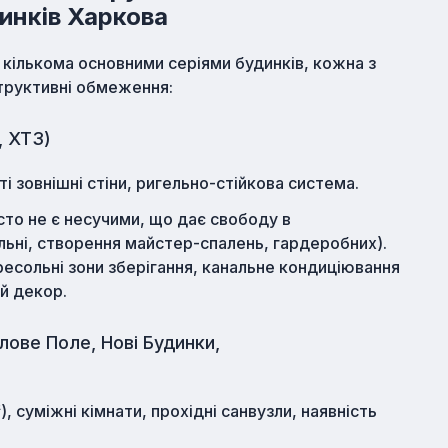
инків Харкова
кількома основними серіями будинків, кожна з
структивні обмеження:
, ХТЗ)
сті зовнішні стіни, ригельно-стійкова система.
то не є несучими, що дає свободу в
альні, створення майстер-спалень, гардеробних).
есольні зони зберігання, канальне кондиціювання
й декор.
ове Поле, Нові Будинки,
), суміжні кімнати, прохідні санвузли, наявність