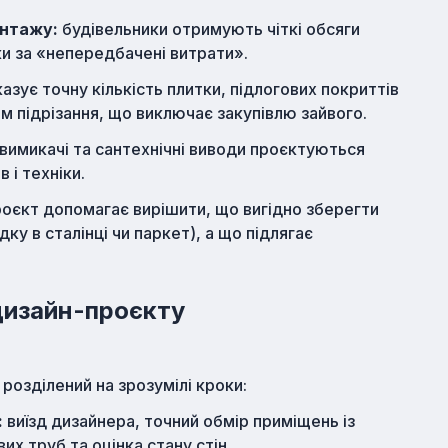
онтажу:
будівельники отримують чіткі обсяги
ки за «непередбачені витрати».
азує точну кількість плитки, підлогових покриттів
м підрізання, що виключає закупівлю зайвого.
вимикачі та сантехнічні виводи проєктуються
 і техніки.
оєкт допомагає вирішити, що вигідно зберегти
ку в сталінці чи паркет), а що підлягає
дизайн-проєкту
 розділений на зрозумілі кроки:
:
виїзд дизайнера, точний обмір приміщень із
вих труб та оцінка стану стін.