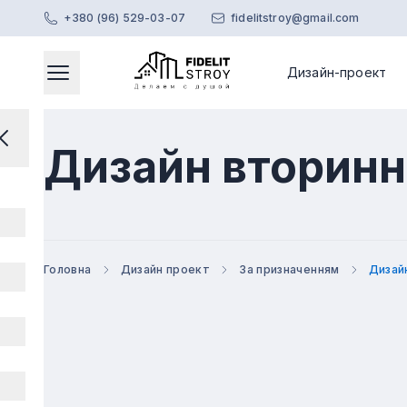
+380 (96) 529-03-07
fidelitstroy@gmail.com
Дизайн-проект
Головне меню
Відкриває модальне вікно
Перейти на головну сторінку
Закрити меню
Дизайн вторинн
Головна
Дизайн проект
За призначенням
Дизай