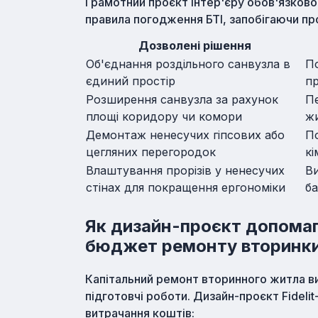
Грамотний проєкт інтер'єру обов'язково
правила погодження БТІ, запобігаючи п
Дозволені рішення
Об'єднання роздільного санвузла в
П
єдиний простір
пр
Розширення санвузла за рахунок
Пе
площі коридору чи комори
жи
Демонтаж ненесучих гіпсових або
По
цегляних перегородок
кі
Влаштування прорізів у ненесучих
Ви
стінах для покращення ергономіки
ба
Як дизайн-проєкт допомаг
бюджет ремонту вторинк
Капітальний ремонт вторинного житла в
підготовчі роботи. Дизайн-проєкт Fideli
витрачання коштів: