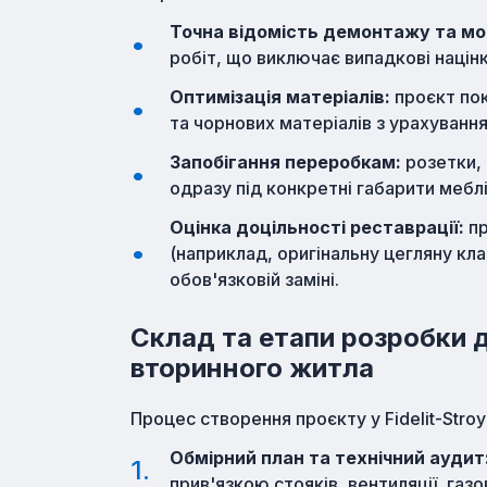
Точна відомість демонтажу та м
робіт, що виключає випадкові націн
Оптимізація матеріалів:
проєкт пок
та чорнових матеріалів з урахування
Запобігання переробкам:
розетки, 
одразу під конкретні габарити меблів
Оцінка доцільності реставрації:
пр
(наприклад, оригінальну цегляну клад
обов'язковій заміні.
Склад та етапи розробки 
вторинного житла
Процес створення проєкту у Fidelit-Stroy
Обмірний план та технічний аудит
прив'язкою стояків, вентиляції, газо