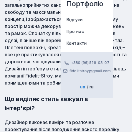
Портфоліо
загальноприйнятих канонів. Наголос робиться на
свободу та максимальний рівень комфорту, у
концепції зображається демократичність, тому
Відгуки
простір можна декорувати без строгих обмежень
Про нас
та рамок. Спочатку вільний напрямок оцінили в
одязі, пізніше він перейшов на оформлення житла.
Контакти
Плетені поверхні, креативність, унікальний підхід –
все це практикувалося на противагу барвистості та
дорожнечі, які цінувалися вище за комфорт.
+380 (96) 529-03-07
Дизайн інтер'єру в стилі кежуал створить фахівець
fidelitstroy@gmail.com
компанії Fidelit-Stroy, ми працюємо з будь-якими
приміщеннями та робимо із душею.
ua
ru
Що виділяє стиль кежуал в
інтер'єрі?
Дизайнер виконає виміри та розпочне
проектування після погодження всього переліку