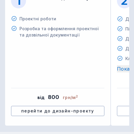
1
2
Проектні роботи
Дем
Розробка та оформлення проектної
Під
та дозвільної документації
Дем
Дем
Кла
Показ
800
2
від
грн/м
перейти до дизайн-проекту