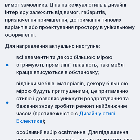
вимог замовника. Ціна на кежуал стиль в дизайні
інтер'єру залежить від вимог, габаритів,
призначення приміщення, дотримання типових
варіантів або проектування простору в унікальному
оформленні.
Для направлення актуально наступне:
всі елементи та декор більшою мірою
отримують прямі лінії, плавність, такі меблі
краще вписуються в обстановку;
відтінки меблів, матеріалів, декору більшою
мірою будуть приглушеними, це притаманно
стилю і дозволяє уникнути роздратування та
бажання знову зробити ремонт найближчим
часом (протилежністю є
Дизайн у стилі
Еклектика
);
особливий вибір освітлення. Для підвищення
зручності застосовують не тільки люстри, але