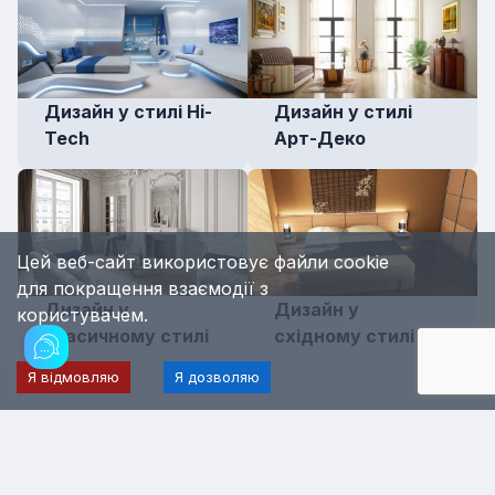
Дизайн у стилі Hi-
Дизайн у стилі
Tech
Арт-Деко
Цей веб-сайт використовує файли cookie
для покращення взаємодії з
Дизайн у
Дизайн у
користувачем.
класичному стилі
східному стилі
Я відмовляю
Я дозволяю
Якщо хочете більше дізнатися про