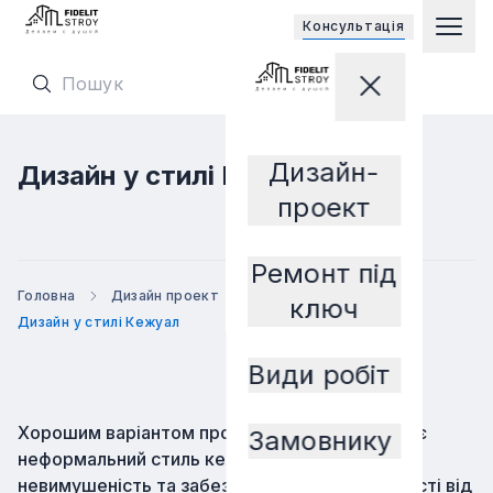
Відкриває 
Консультацiя
Гол
Перейти на головну сторінку
Закрити мен
Перейти на головну сторінку
Дизайн-
Дизайн у стилі Кежуал
Замовнику
проект
Ремонт під
Головна
Дизайн проект
За стилем
ключ
Дизайн у стилі Кежуал
Види робіт
Хорошим варіантом прояви індивідуальності є
Замовнику
неформальний стиль кежуал. Він відображає
невимушеність та забезпечує значні відмінності від