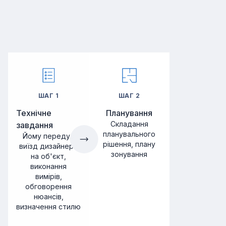
ШАГ
1
ШАГ
2
Технічне
Планування
Складання
завдання
планувального
Йому передує
рішення, плану
виїзд дизайнера
зонування
на об'єкт,
виконання
вимірів,
обговорення
нюансів,
визначення стилю