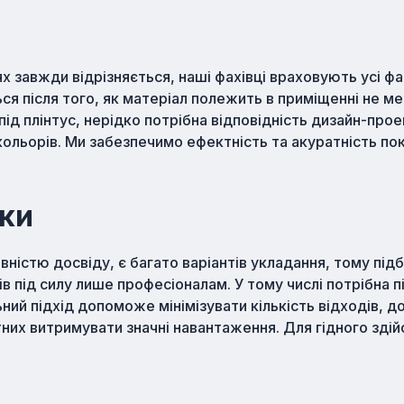
 завжди відрізняється, наші фахівці враховують усі фа
ся після того, як матеріал полежить в приміщенні не м
під плінтус, нерідко потрібна відповідність дизайн-прое
ольорів. Ми забезпечимо ефектність та акуратність по
ки
вністю досвіду, є багато варіантів укладання, тому підб
в під силу лише професіоналам. У тому числі потрібна 
ний підхід допоможе мінімізувати кількість відходів, д
них витримувати значні навантаження. Для гідного зді