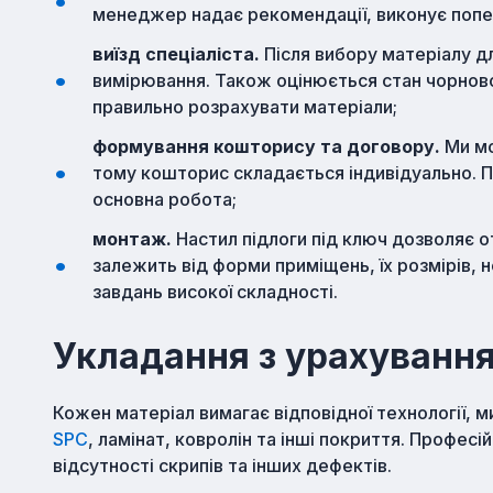
менеджер надає рекомендації, виконує попе
виїзд спеціаліста.
Після вибору матеріалу дл
вимірювання. Також оцінюється стан чорново
правильно розрахувати матеріали;
формування кошторису та договору.
Ми мо
тому кошторис складається індивідуально. П
основна робота;
монтаж.
Настил підлоги під ключ дозволяє о
залежить від форми приміщень, їх розмірів, 
завдань високої складності.
Укладання з урахуванн
Кожен матеріал вимагає відповідної технології, 
SPC
, ламінат, ковролін та інші покриття. Професі
відсутності скрипів та інших дефектів.