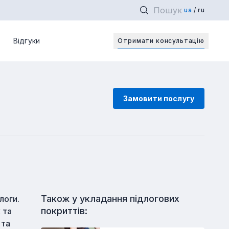
ua
ru
Відкри
Відгуки
Отримати консультацiю
Замовити послугу
Також у
укладання підлогових
логи.
покриттів
:
 та
 та