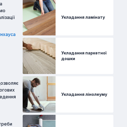
а
ємо
лізації
Укладання ламінату
унхауса
Укладання паркетної
дошки
дозволяє
логових
Укладання лінолеуму
ведення
треби