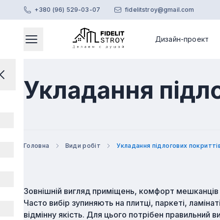
+380 (96) 529-03-07
fidelitstroy@gmail.com
Дизайн-проект
Головне меню
Відкриває модальне вікно
Перейти на головну сторінку
Закрити меню
Укладання підло
Головна
Види робіт
Укладання підлогових покритті
Зовнішній вигляд приміщень, комфорт мешканців 
Часто вибір зупиняють на плитці, паркеті, ламіна
відмінну якість. Для цього потрібен правильний 