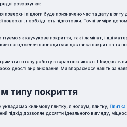
редні розрахунки;
я поверхні підлоги буде призначено час та дату візиту 
ї поверхні, необхідність підготовки. Точні виміри доп
нтуємо як каучукове покриття, так і ламінат, інші матер
ісля погодження проводиться доставка покриттів та п
тримати готову роботу з гарантією якості. Швидкість в
необхідності вирівнювання. Ми впораємося навіть за ная
ям типу покриття
ми укладаємо килимову плитку, лінолеум, плитку,
Плитка
йний підхід дозволяє досягти ідеального вигляду, міцнос