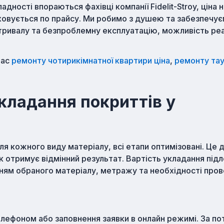
дності впораються фахівці компанії Fidelit-Stroy, ціна н
аховується по прайсу. Ми робимо з душею та забезпечу
тривалу та безпроблемну експлуатацію, можливість реа
час
ремонту чотирикімнатної квартири ціна
,
ремонту та
укладання покриттів у
я кожного виду матеріалу, всі етапи оптимізовані. Це 
 отримує відмінний результат. Вартість укладання під
нням обраного матеріалу, метражу та необхідності про
лефоном або заповнення заявки в онлайн режимі. За по