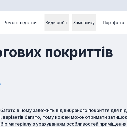
Ремонт під ключ
Види робіт
Замовнику
Портфоліо
гових покриттів
в
багато в чому залежить від вибраного покриття для під
ті, варіантів багато, тому кожен може отримати затишок
вибір матеріалу з урахуванням особливостей приміщення