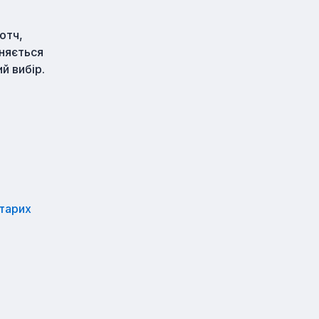
отч,
зняється
й вибір.
тарих