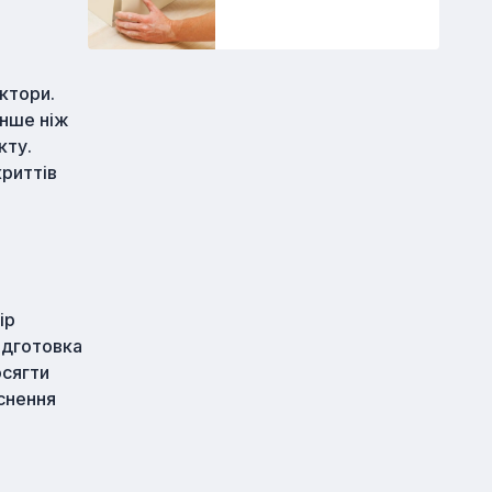
ктори.
енше ніж
кту.
криттів
ір
підготовка
осягти
йснення