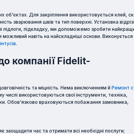
х об'єктах. Для закріплення використовується клей, ск
ість зварювання швів та тип поверхні. Установка відрі
ні підлоги, підкладку, ми допоможемо зробити найкращи
 можливий навіть на найскладніші основи. Виконується
інтусів
.
о компанії Fidelit-
овговічність та міцність. Нема виключенням й
Ремонт с
му числі використовуються свої інструменти, техніка,
ники. Обов'язково враховуються побажання замовника,
 заощадити час та отримати всі необхідні послуги;