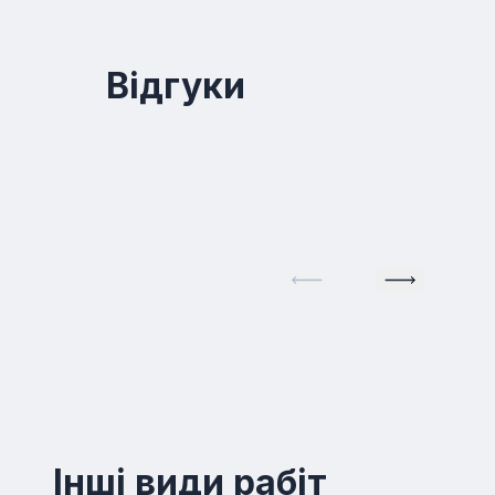
Відгуки
Iншi види рабiт