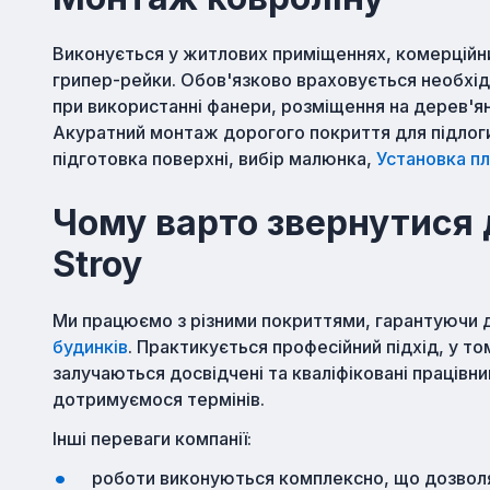
Виконується у житлових приміщеннях, комерційни
грипер-рейки. Обов'язково враховується необхідн
при використанні фанери, розміщення на дерев'я
Акуратний монтаж дорогого покриття для підлоги
підготовка поверхні, вибір малюнка,
Установка пл
Чому варто звернутися д
Stroy
Ми працюємо з різними покриттями, гарантуючи д
будинків
. Практикується професійний підхід, у то
залучаються досвідчені та кваліфіковані праців
дотримуємося термінів.
Інші переваги компанії:
роботи виконуються комплексно, що дозволяє