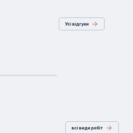
Усі відгуки
всі види робіт