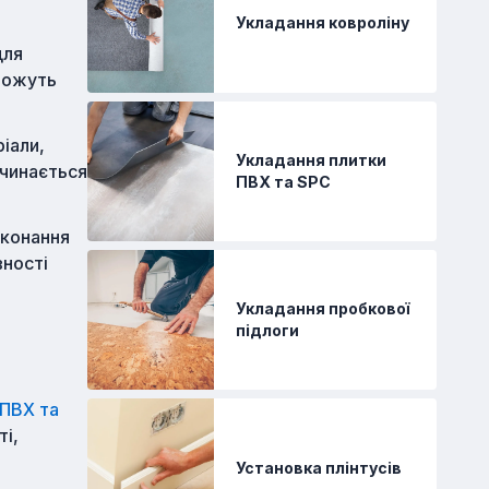
Укладання ковроліну
для
оможуть
іали,
Укладання плитки
очинається
ПВХ та SPC
иконання
вності
Укладання пробкової
підлоги
 ПВХ та
ті,
Установка плінтусів