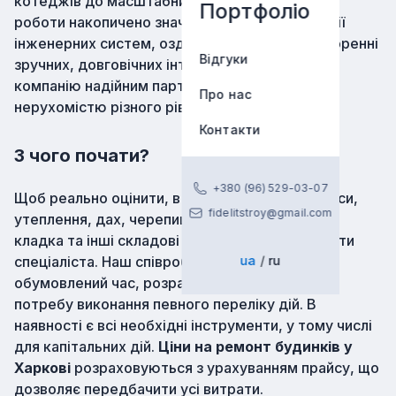
котеджів до масштабних особняків. За роки
Портфоліо
роботи накопичено значний
досвід
в адаптації
інженерних систем, оздобленні фасадів і створенні
Відгуки
зручних, довговічних інтер'єрів, що робить
компанію надійним партнером при роботі з
Про нас
нерухомістю різного рівня.
Контакти
З чого почати?
+380 (96) 529-03-07
Щоб реально оцінити, в якому стані стіни, укоси,
fidelitstroy@gmail.com
утеплення, дах, черепиця, фундамент, фасад,
кладка та інші складові будови варто запросити
спеціаліста. Наш співробітник прибуде в
ua
ru
обумовлений час, розраховує вартість робіт,
потребу виконання певного переліку дій. В
наявності є всі необхідні інструменти, у тому числі
для капітальних дій.
Ціни на ремонт будинків у
Харкові
розраховуються з урахуванням прайсу, що
дозволяє передбачити усі витрати.