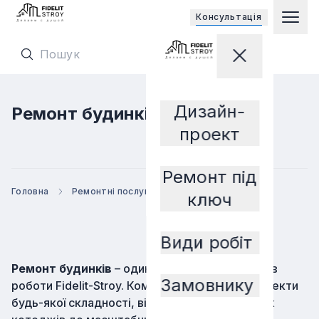
Відкриває 
Консультацiя
Гол
Перейти на головну сторінку
Закрити мен
Перейти на головну сторінку
Дизайн-
Ремонт будинків
Замовнику
проект
Ремонт під
Головна
Ремонтні послуги
Ремонт будинків
ключ
Види робіт
Ремонт будинків
– один з ключових напрямків
Замовнику
роботи Fidelit-Stroy. Команда береться за проекти
будь-якої складності, від невеликих заміських