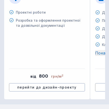
Проектні роботи
Дем
Розробка та оформлення проектної
Під
та дозвільної документації
Дем
Дем
Кла
Показ
800
2
від
грн/м
перейти до дизайн-проекту