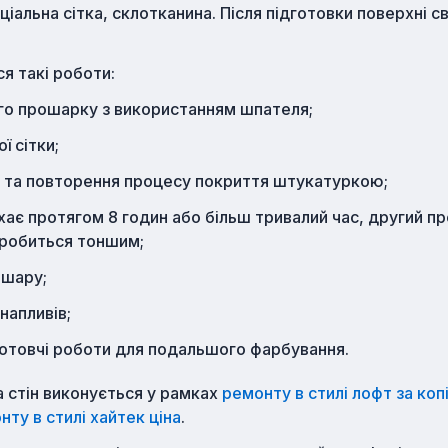
іальна сітка, склотканина. Після підготовки поверхні с
я такі роботи:
го прошарку з використанням шпателя;
ї сітки;
 та повторення процесу покриття штукатуркою;
ає протягом 8 годин або більш тривалий час, другий п
а робиться тоншим;
 шару;
напливів;
готовчі роботи для подальшого фарбування.
 стін виконується у рамках
ремонту в стилі лофт за коп
нту в стилі хайтек ціна
.