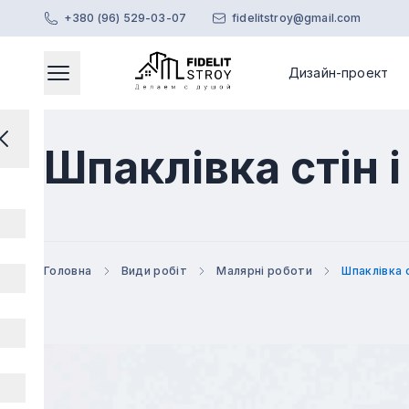
+380 (96) 529-03-07
fidelitstroy@gmail.com
Дизайн-проект
Головне меню
Відкриває модальне вікно
Перейти на головну сторінку
Закрити меню
Шпаклівка стін і
Головна
Види робіт
Малярні роботи
Шпаклівка с