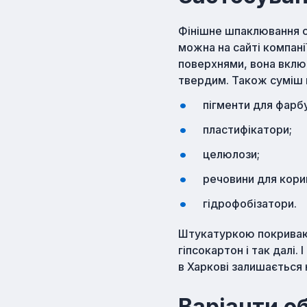
Фінішне шпаклювання с
можна на сайті компані
поверхнями, вона включа
твердим. Також суміш
пігменти для фарб
пластифікатори;
целюлози;
речовини для кори
гідрофобізатори.
Штукатуркою покривають
гіпсокартон і так далі.
в Харкові залишається 
Варіанти о