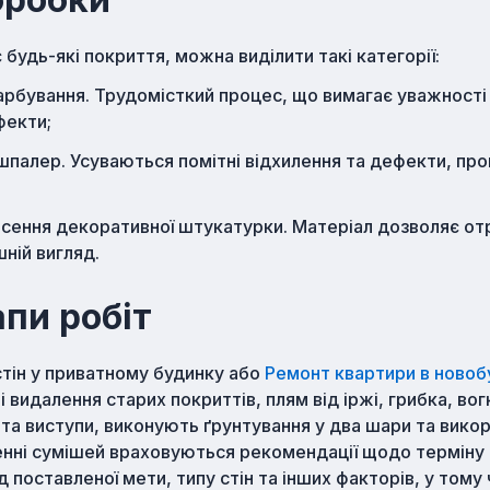
 будь-які покриття, можна виділити такі категорії:
рбування. Трудомісткий процес, що вимагає уважності 
фекти;
палер. Усуваються помітні відхилення та дефекти, пр
есення декоративної штукатурки. Матеріал дозволяє от
ній вигляд.
апи робіт
стін у приватному будинку або
Ремонт квартири в новоб
і видалення старих покриттів, плям від іржі, грибка, во
 та виступи, виконують ґрунтування у два шари та вико
енні сумішей враховуються рекомендації щодо терміну 
д поставленої мети, типу стін та інших факторів, у тому