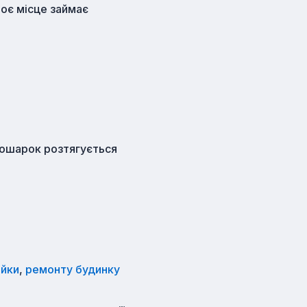
воє місце займає
рошарок розтягується
ійки
,
ремонту будинку