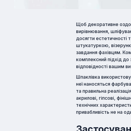
Щоб декоративне оздобл
вирівнювання, шліфуван
досягти естетичності 
штукатуркою, візерунк
завдання фахівцям. Ком
комплексний підхід до 
відповідності вашим в
Шпаклівка використову
неї наносяться фарбува
та правильна реалізація
акрилові, гіпсові, фін
технічних характеристи
привабливість не на оди
Застосуван