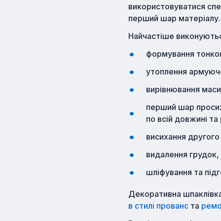
використовуватися спец
перший шар матеріалу.
Найчастіше виконуютьс
формування тонко
утоплення армуючо
вирівнювання маси
перший шар просих
по всій довжині т
висихання другого
видалення грудок, 
шліфування та під
Декоративна шпаклівка
в стилі прованс
та
ремо