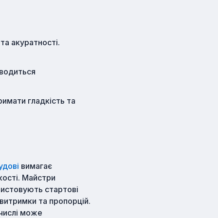
та акуратності.
оводиться
римати гладкість та
удові
вимагає
гкості. Майстри
ристовують стартові
витримки та пропорцій.
 числі може