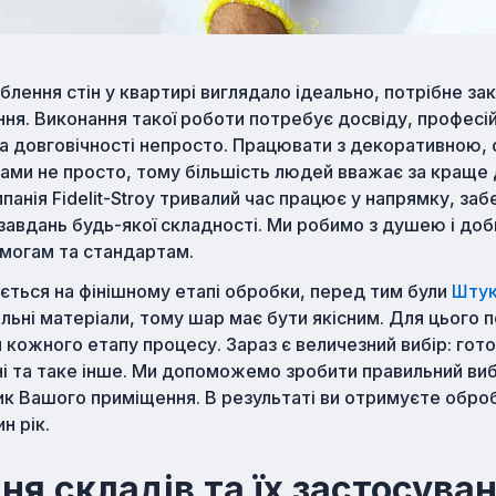
ення стін у квартирі виглядало ідеально, потрібне зак
ня. Виконання такої роботи потребує досвіду, професій
та довговічності непросто. Працювати з декоративною
ами не просто, тому більшість людей вважає за краще 
панія Fidelit-Stroy тривалий час працює у напрямку, за
завдань будь-якої складності. Ми робимо з душею і до
имогам та стандартам.
ється на фінішному етапі обробки, перед тим були
Штук
льні матеріали, тому шар має бути якісним. Для цього п
 кожного етапу процесу. Зараз є величезний вибір: готові
ішні та таке інше. Ми допоможемо зробити правильний ви
к Вашого приміщення. В результаті ви отримуєте оброб
н рік.
ня складів та їх застосува