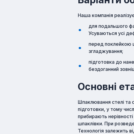
Наша компанія реалізує
для подальшого фа
Усуваються усі де
перед поклейкою ш
згладжування;
підготовка до нан
бездоганний зовніш
Основні ет
Шпаклювання стелі та 
підготовки, у тому числ
прибирають нерівності
шпаклівки. При розвед
Технологія залежить ві