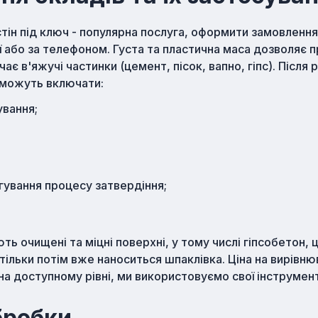
тін під ключ - популярна послуга, оформити замовлення
ї або за телефоном. Густа та пластична маса дозволяє 
є в'яжучі частинки (цемент, пісок, вапно, гіпс). Після 
 можуть включати:
ування;
гування процесу затвердіння;
 очищені та міцні поверхні, у тому числі гіпсобетон, ц
 І тільки потім вже наноситься шпаклівка. Ціна на вирів
на доступному рівні, ми використовуємо свої інструмен
бробки