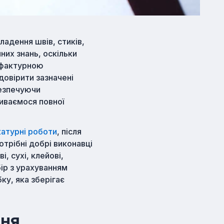
ладення швів, стиків,
них знань, оскільки
, фактурною
довірити зазначені
безпечуючи
биваємося повної
атурні роботи
, після
отрібні добрі виконавці
, сухі, клейові,
бір з урахуванням
ку, яка зберігає
ння