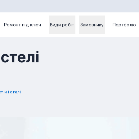
Ремонт під ключ
Види робіт
Замовнику
Портфоліо
 стелі
тін і стелі