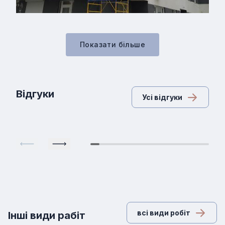
Показати бiльше
Відгуки
Усі відгуки
всі види робіт
Iншi види рабiт