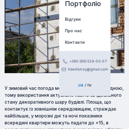
Портфоліо
Відгуки
Про нас
Контакти
+380 (96) 529-03-07
fidelitstroy@gmail.com
ua
ru
У зимовий час погода може бути досить холодною,
тому використання актуальне навіть за ідеального
стану декоративного шару будівлі. Площа, що
контактує із зовнішнім середовищем, страждає
найбільше, у морозні дні та ночі показники
всередині квартири можуть падати до +15, в