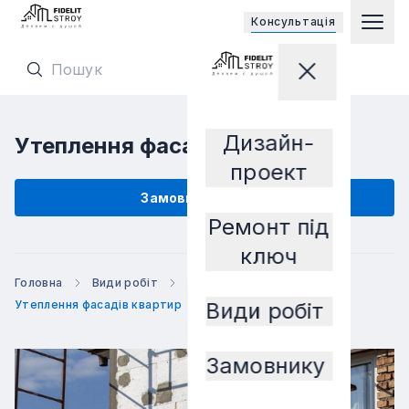
Відкриває 
Консультацiя
Гол
Перейти на головну сторінку
Закрити мен
Перейти на головну сторінку
Дизайн-
Утеплення фасадів квартир
Замовнику
проект
Замовити послугу
Ремонт під
ключ
Головна
Види робіт
Утеплення фасадів
Утеплення фасадів квартир
Види робіт
Замовнику