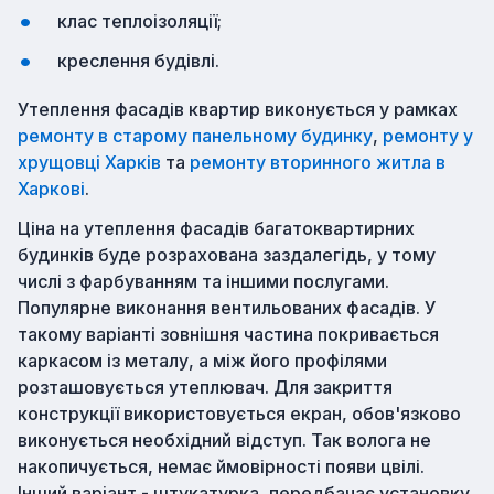
клас теплоізоляції;
креслення будівлі.
Утеплення фасадів квартир виконується у рамках
ремонту в старому панельному будинку
,
ремонту у
хрущовці Харків
та
ремонту вторинного житла в
Харкові
.
Ціна на утеплення фасадів багатоквартирних
будинків буде розрахована заздалегідь, у тому
числі з фарбуванням та іншими послугами.
Популярне виконання вентильованих фасадів. У
такому варіанті зовнішня частина покривається
каркасом із металу, а між його профілями
розташовується утеплювач. Для закриття
конструкції використовується екран, обов'язково
виконується необхідний відступ. Так волога не
накопичується, немає ймовірності появи цвілі.
Інший варіант - штукатурка, передбачає установку