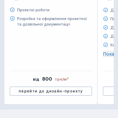
Проектні роботи
Дем
Розробка та оформлення проектної
Під
та дозвільної документації
Дем
Дем
Кла
Показ
800
2
від
грн/м
перейти до дизайн-проекту