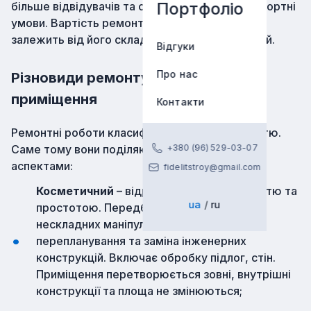
Портфоліо
більше відвідувачів та створити для них комфортні
умови. Вартість ремонту магазину в Харкові
залежить від його складності та особливостей.
Відгуки
Про нас
Різновиди ремонту торгового
приміщення
Контакти
Ремонтні роботи класифікуються за складністю.
Саме тому вони поділяються за основними
+380 (96) 529-03-07
аспектами:
fidelitstroy@gmail.com
Косметичний
– відрізняється бюджетністю та
ua
ru
простотою. Передбачено виконання
нескладних маніпуляцій, не включається
перепланування та заміна інженерних
конструкцій. Включає обробку підлог, стін.
Приміщення перетворюється зовні, внутрішні
конструкції та площа не змінюються;