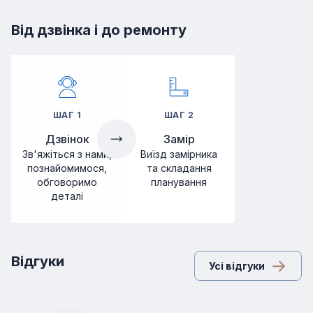
Від дзвінка і до ремонту
ШАГ
1
ШАГ
2
Дзвінок
Замір
Зв'яжіться з нами,
Виїзд замірника
познайомимося,
та складання
обговоримо
планування
деталі
Відгуки
Усі відгуки