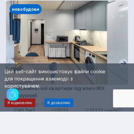
новобудови
Цей веб-сайт використовує файли cookie
для покращення взаємодії з
користувачем.
Двокімнатної квартири під ключ ЖК
Лазурний
Я відмовляю
Я дозволяю
м. Харків, ЖК Лазурний
48,5м2
2022
12372 грн/м2