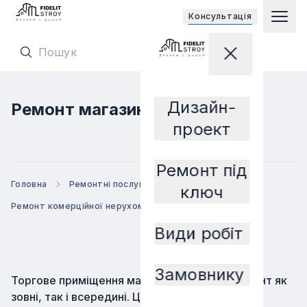
Відкриває 
Консультацiя
Гол
Перейти на головну сторінку
Закрити мен
Перейти на головну сторінку
Дизайн-
Ремонт магазинів
Замовнику
проект
Ремонт під
Головна
Ремонтні послуги
ключ
Ремонт комерційної нерухомості
Ремонт магазинів
Види робіт
Замовнику
Торгове приміщення має мати хороший ремонт як
зовні, так і всередині. Це допоможе залучити