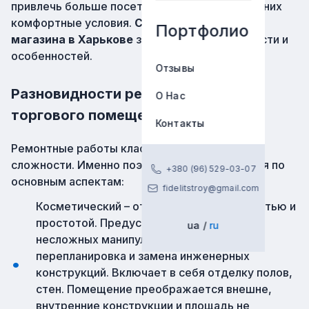
привлечь больше посетителей и создать для них
комфортные условия.
Стоимость ремонта
Портфолио
магазина в Харькове
зависит от его сложности и
особенностей.
Отзывы
Разновидности ремонта
О Нас
торгового помещения
Контакты
Ремонтные работы классифицируются по
сложности. Именно поэтому они разделяются по
+380 (96) 529-03-07
основным аспектам:
fidelitstroy@gmail.com
Косметический – отличается бюджетностью и
простотой. Предусмотрено выполнение
ua
ru
несложных манипуляций, не включается
перепланировка и замена инженерных
конструкций. Включает в себя отделку полов,
стен. Помещение преображается внешне,
внутренние конструкции и площадь не