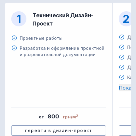
1
Технический Дизайн-
2
Проект
Дем
Проектные работы
Под
Разработка и оформление проектной
и разрешительной документации
Дем
Дем
Кла
Показ
800
2
от
грн/м
перейти в дизайн-проект