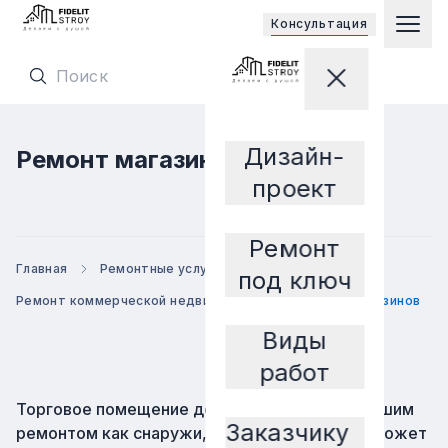
Открывает
Консультация
Гла
Перейти на главную страницу
Закрыть мен
Перейти на главную страницу
Дизайн-
Ремонт магазинов
Заказчику
проект
Ремонт
Главная
Ремонтные услуги
под ключ
Ремонт коммерческой недвижимости
Ремонт магазинов
Виды
работ
Торговое помещение должно обладать хорошим
Заказчику
ремонтом как снаружи, так и внутри. Это поможет