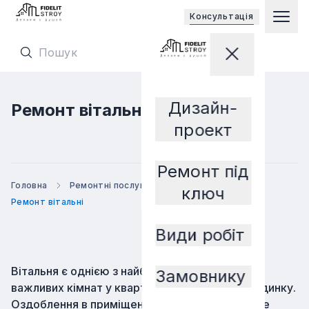
Відкриває 
Консультацiя
Гол
Перейти на головну сторінку
Закрити мен
Перейти на головну сторінку
Дизайн-
Ремонт вітальні
Замовнику
проект
Ремонт під
Головна
Ремонтні послуги
Ремонт кімнат
ключ
Ремонт вітальні
Види робіт
Вітальня є однією з найбільш відвідуваних та
Замовнику
важливих кімнат у квартирі чи приватному будинку.
Оздоблення в приміщенні, правильно виконане