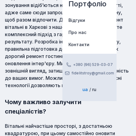
Портфоліо
зонування відіб’ються на загальному сприйнятті,
адже саме сюди запрошують гостей та родину,
щоб разом відпочити. Дізнайтесь ціни на ремонт
Відгуки
вітальні в Харкові з нашого прайсу та отримайте
Про нас
комплексний підхід з гарантією відмінного
результату. Розробка індивідуального проекту,
Контакти
правильна підготовка дозволяють виконати як
дорогий ремонт гостинних, так і бюджетне
оновлення інтер'єру. Ми забезпечимо гарний
+380 (96) 529-03-07
зовнішній вигляд, затишок, комфорт, відповідність
fidelitstroy@gmail.com
до ваших вимог. Можливості компанії та сучасні
технології дозволяють втілити будь-які ідеї.
ua
ru
Чому важливо залучити
спеціалістів?
Вітальні найчастіше просторі, з достатньою
квадратурою, при цьому самостійно оновити