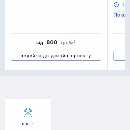
Кла
Показ
800
2
від
грн/м
перейти до дизайн-проекту
ШАГ
1