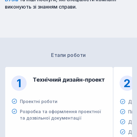
виконують зі знанням справи.
Етапи роботи
1
Технічний дизайн-проект
2
Проектні роботи
Дем
Розробка та оформлення проектної
Під
та дозвільної документації
Дем
Дем