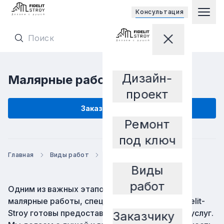
Открывает
Консультация
Гла
Перейти на главную страницу
Закрыть мен
Перейти на главную страницу
Дизайн-
Малярные работы
Заказчику
проект
заказать услугу
Ремонт
под ключ
Главная
Виды работ
Малярные работы
Виды
работ
Одним из важных этапов ремонта являются
малярные работы, специалисты компании Fidelit-
Stroy готовы предоставить полный перечень услуг.
Заказчику