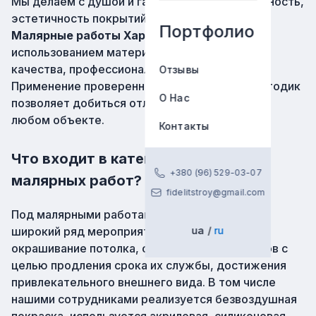
Мы делаем с душой и гарантируем равномерность,
эстетичность покрытий, высокое качество.
Портфолио
Малярные работы Харьков
выполняются с
использованием материалов безупречного
качества, профессиональных инструментов.
Отзывы
Применение проверенных и современных методик
О Нас
позволяет добиться отличных результатов на
любом объекте.
Контакты
Что входит в категорию
+380 (96) 529-03-07
малярных работ?
fidelitstroy@gmail.com
Под малярными работами подразумевается
широкий ряд мероприятий, в том числе
ua
ru
окрашивание потолка, стен, прочих элементов с
целью продления срока их службы, достижения
привлекательного внешнего вида. В том числе
нашими сотрудниками реализуется безвоздушная