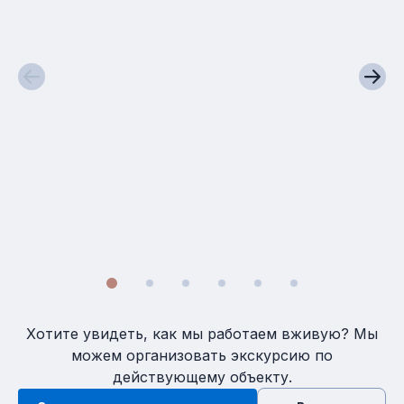
Ремонт 2 комнатной квартиры с
шумоизоляцией | Новострой ЖК
Пролисок
г. Харьков, ЖК Пролисок
74,3м2
2022
34587 грн/м2
Хотите увидеть, как мы работаем вживую? Мы
можем организовать экскурсию по
действующему объекту.