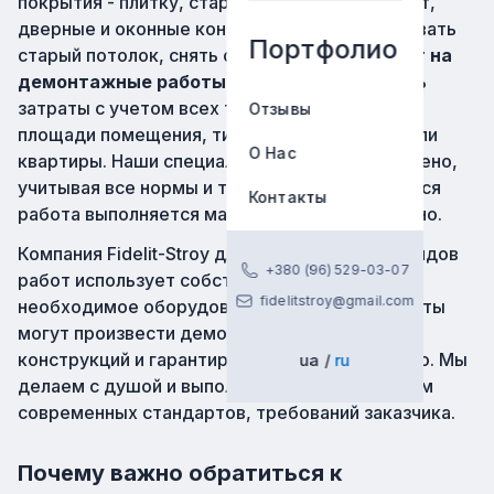
покрытия - плитку, старый паркет или ламинат,
дверные и оконные конструкции, демонтировать
Портфолио
старый потолок, снять обои и др.
Прайс-лист на
демонтажные работы
позволяет рассчитать
затраты с учетом всех требований заказчика,
Отзывы
площади помещения, типа элементов дома или
О Нас
квартиры. Наши специалисты работают слажено,
учитывая все нормы и требования, поэтому вся
Контакты
работа выполняется максимально качественно.
Компания Fidelit-Stroy для проведения всех видов
+380 (96) 529-03-07
работ использует собственный инструмент и
fidelitstroy@gmail.com
необходимое оборудование. Наши специалисты
могут произвести демонтаж любых видов
конструкций и гарантируют высокое качество. Мы
ua
ru
делаем с душой и выполняем работы с учетом
современных стандартов, требований заказчика.
Почему важно обратиться к