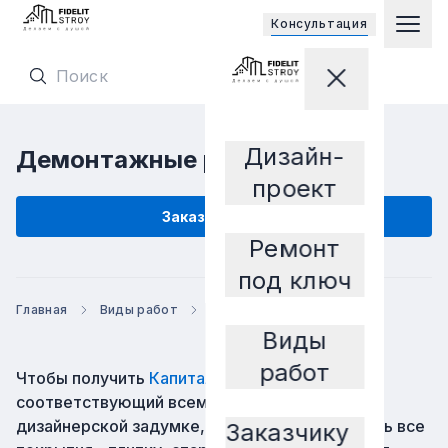
Открывает
Консультация
Гла
Перейти на главную страницу
Закрыть мен
Перейти на главную страницу
Дизайн-
Демонтажные работы
Заказчику
проект
заказать услугу
Ремонт
под ключ
Главная
Виды работ
Демонтажные работы
Виды
работ
Чтобы получить
Капитальный ремонт
,
соответствующий всем требованиям и
дизайнерской задумке, часто требуется снять все
Заказчику