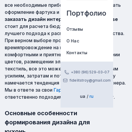
все необходимые приборы, грамотно подобрать
Портфолио
оформление фартука и столешницы. Также
заказать дизайн интерьера кухни в Харькове
стоит для расчета бюджета, формирования
Отзывы
лучшего подхода к распределению пространства.
При верном выборе процесс готовки и
О Нас
времяпровождение на кухне будет более
Контакты
комфортными и приятными. Ошибки в сочетании
цветов, размещении элементов, неудачный
текстиль, все это может привести к напрасным
+380 (96) 529-03-07
усилиям, затратам и потере времени, поэтому
fidelitstroy@gmail.com
намечается тенденция по привлечению дизайнера.
Мы в ответе за свои
Гарантии и сервис
и
ua
ru
ответственно подходим к любому типу работ.
Основные особенности
формирования дизайна для
кухонь