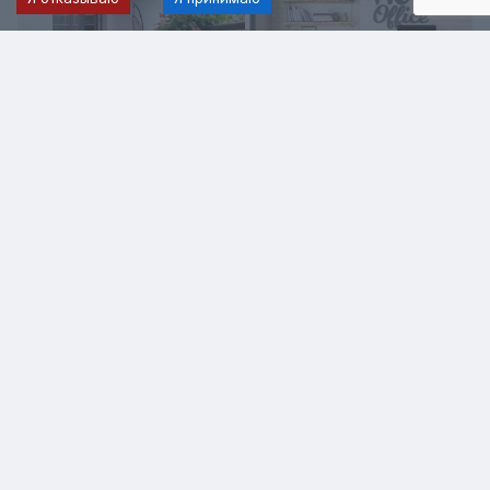
Дизайн балкона/
Дизайн кабинета
лоджии
Завершенные работы
Все работы
Если хотите больше узнать о ремонте
или о компании Fidelit Stroy?
новострои