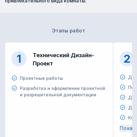
привлекательного вида комнаты.
Этапы работ
1
Технический Дизайн-
2
Проект
Дем
Проектные работы
Под
Разработка и оформление проектной
и разрешительной документации
Дем
Дем
Кла
Показ