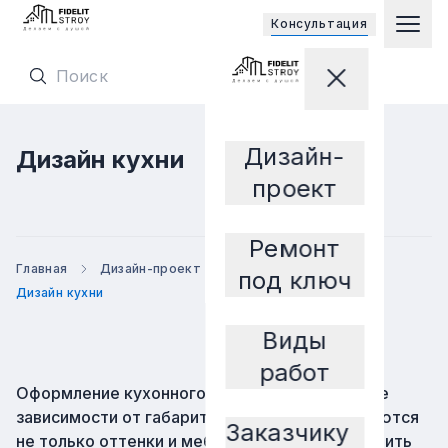
Открывает
Консультация
Гла
Перейти на главную страницу
Закрыть мен
Перейти на главную страницу
Дизайн-
Дизайн кухни
Заказчику
проект
Ремонт
Главная
Дизайн-проект
По типу помещения
под ключ
Дизайн кухни
Виды
работ
Оформление кухонного помещения важно вне
зависимости от габаритов комнаты, подбираются
Заказчику
не только оттенки и мебель, нужно расположить