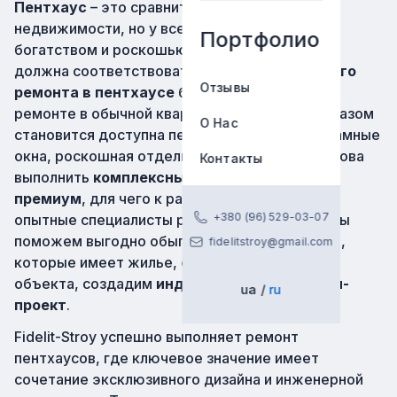
Пентхаус
– это сравнительно новый тип
недвижимости, но у всех он ассоциируется с
Портфолио
богатством и роскошью. Поскольку отделка
должна соответствовать,
цена дизайнерского
Отзывы
ремонта в пентхаусе
будет выше, чем при
ремонте в обычной квартире. Зато таким образом
О Нас
становится доступна перепланировка, панорамные
окна, роскошная отделка. Наша компания готова
Контакты
выполнить
комплексный ремонт уровня
премиум
, для чего к работе привлекаются
+380 (96) 529-03-07
опытные специалисты разных направлений. Мы
поможем выгодно обыграть все особенности,
fidelitstroy@gmail.com
которые имеет жилье, составим смету для
объекта, создадим
индивидуальный дизайн-
ua
ru
проект
.
Fidelit-Stroy успешно выполняет ремонт
пентхаусов, где ключевое значение имеет
сочетание эксклюзивного дизайна и инженерной