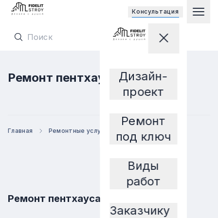
Открывает
Консультация
Гла
Перейти на главную страницу
Закрыть мен
Перейти на главную страницу
Дизайн-
Ремонт пентхаусов
Заказчику
проект
Ремонт
Главная
Ремонтные услуги
Ремонт пентхаусов
под ключ
Виды
работ
Ремонт пентхауса
Заказчику