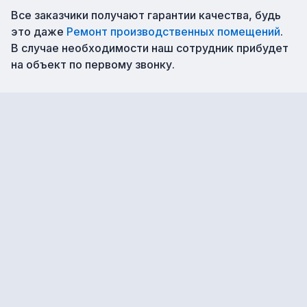
Все заказчики получают гарантии качества, будь
это даже
Ремонт производственных помещений
.
В случае необходимости наш сотрудник прибудет
на объект по первому звонку.
1
Технический Дизайн-
2
Проект
Дем
Проектные работы
Под
Разработка и оформление проектной
и разрешительной документации
Дем
Дем