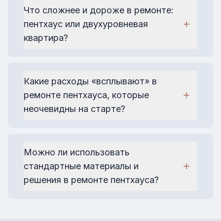
фальш-потолки, встроенные системы и
Что сложнее и дороже в ремонте:
контрольные люки.
пентхаус или двухуровневая
квартира?
Пентхаус обычно дороже: площадь
больше, технические узлы сложнее,
отделка ‒ премиум-класса. Но
Какие расходы «всплывают» в
двухуровневые квартиры требуют особого
ремонте пентхауса, которые
внимания к лестницам и перекрытиям.
неочевидны на старте?
Монтаж спецтехники (краны, люльки),
усиление плит под оборудование,
перепланировка кровли, усиленная шумо- и
Можно ли использовать
гидроизоляция, премиум-сантехника.
стандартные материалы и
решения в ремонте пентхауса?
Можно, но не всегда уместно. Высокие
потолки, нестандартные стены и
эксклюзивные детали требуют более