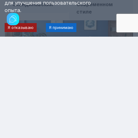
для улучшения пользовательского
Скандинавский
Современном
опыта.
стиле
Я отказываю
Я принимаю
Ремонт в стиле Ретро
Завершенные работы
Все работы
Если хотите больше узнать о ремонте
или о компании Fidelit Stroy?
новострои