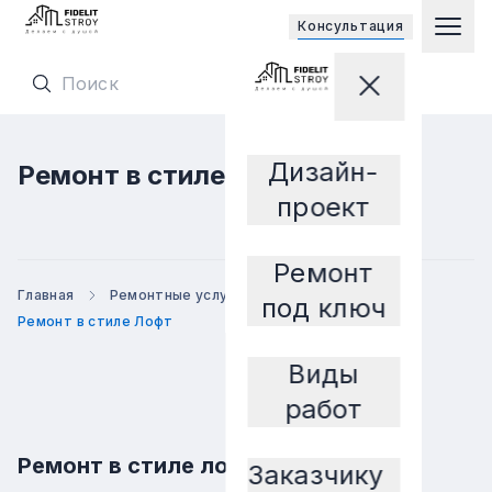
Открывает
Консультация
Гла
Перейти на главную страницу
Закрыть мен
Перейти на главную страницу
Дизайн-
Ремонт в стиле Лофт
Заказчику
проект
Ремонт
Главная
Ремонтные услуги
Ремонт по стилю
под ключ
Ремонт в стиле Лофт
Виды
работ
Ремонт в стиле лофт от Fidelit
Заказчику