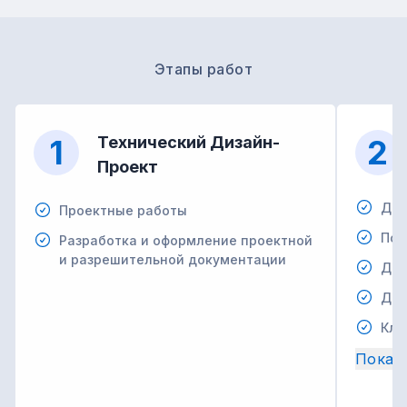
Этапы работ
1
Технический Дизайн-
2
Проект
Дем
Проектные работы
Под
Разработка и оформление проектной
и разрешительной документации
Дем
Дем
Кла
Показ