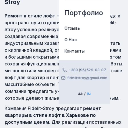
Stroy
Портфолио
Ремонт в стиле лофт
требует особого подхода к
пространству и отделочным материалам. Fidelit-
Отзывы
Stroy успешно реализует подобные проекты,
создавая современные квартиры с
О Нас
индустриальным характером. Мы умеем работать
с кирпичной кладкой, открытыми коммуникациями
Контакты
и большими открытыми пространствами, при этом
сохраняя функциональность и уют. За годы работы
мы воплотили множество дизайн-проектов в стиле
+380 (96) 529-03-07
лофт для квартир и пентхаусов, включая
fidelitstroy@gmail.com
масштабные объекты. Такой опыт позволяет
компании предлагать уникальные решения,
ua
ru
которые делают жилье стильным и долговечным.
Компания Fidelit-Stroy предлагает
ремонт
квартиры в стиле лофт в Харькове по
доступным ценам
. Для реализации поставленных