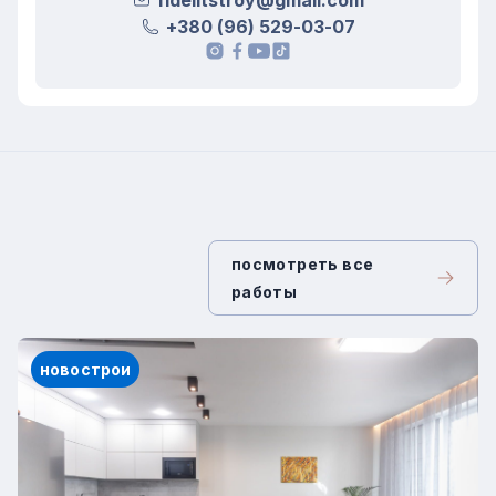
fidelitstroy@gmail.com
бойлер, сантехнические коммуникации
+380 (96) 529-03-07
и электрический щит.
instagram
facebook
youtube
tik tok
Санвузол
Компактный, но очень продуманный
санвузол включает:
душевую зону со стеклянной
перегородкой;
посмотреть все
унитаз со встроенной нишей;
работы
умывальник со столешницей из
искусственного камня;
новострои
большое зеркало с подсветкой и
продуманное зонированное
освещение.