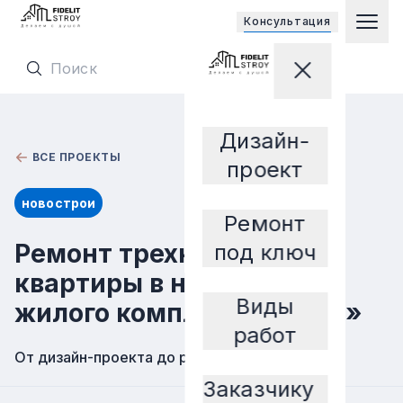
Открывает
Консультация
Гла
Перейти на главную страницу
Закрыть мен
Перейти на главную страницу
Дизайн-
Заказчику
ВСЕ ПРОЕКТЫ
проект
новострои
Ремонт
Ремонт трехкомнатной
под ключ
квартиры в новостройке
Виды
жилого комплекса «Дуэт»
работ
От дизайн-проекта до реального результата!
Заказчику