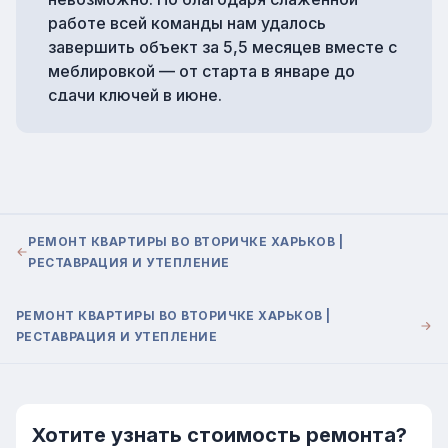
работе всей команды нам удалось
завершить объект за 5,5 месяцев вместе с
меблировкой — от старта в январе до
сдачи ключей в июне.
Этот проект стал прекрасным примером
того, что качественный ремонт в большой
квартире требует времени, а сегодня, в
реалиях постоянных форс-мажоров, такие
сроки — это скорее недостижимый идеал.
РЕМОНТ КВАРТИРЫ ВО ВТОРИЧКЕ ХАРЬКОВ |
Однако, как и тогда, так и сейчас мы
РЕСТАВРАЦИЯ И УТЕПЛЕНИЕ
обеспечиваем максимальное качество и
оптимальные сроки выполнения.
РЕМОНТ КВАРТИРЫ ВО ВТОРИЧКЕ ХАРЬКОВ |
На момент начала работ квартира была в
РЕСТАВРАЦИЯ И УТЕПЛЕНИЕ
состоянии новостройки. Сразу после
утверждения планировочного решения мы
приступили к демонтажным и
перепланировочным работам. Стяжка
Хотите узнать стоимость ремонта?