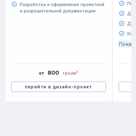
Под
Разработка и оформление проектной
и разрешительной документации
Дем
Дем
Кла
Показ
800
2
от
грн/м
перейти в дизайн-проект