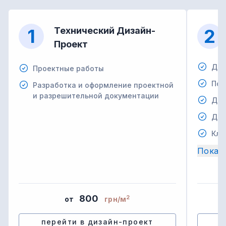
1
Технический Дизайн-
2
Проект
Дем
Проектные работы
Под
Разработка и оформление проектной
и разрешительной документации
Дем
Дем
Кла
Показ
800
2
от
грн/м
перейти в дизайн-проект