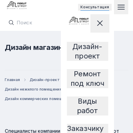
Открывает
Консультация
Гла
Перейти на главную страницу
Закрыть мен
Перейти на главную страницу
Дизайн-
Дизайн магазина
Заказчику
проект
Ремонт
Главная
Дизайн-проект
По назначению
под ключ
Дизайн нежилого помещения
Дизайн коммерческих помещений
Дизайн магазина
Виды
работ
Заказчику
Специалисты компании Fidelit-Stroy предлагают