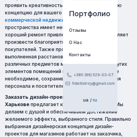
проявить креативность и создать собственную
Портфолио
концепцию для вашего магазина.
Ремонт
коммерческой недвижимости
и уникальность
пространства имеет немалое значение, ведь
Отзывы
хороший ремонт привлекает внимание, позволяет
произвести благоприятное впечатление на
О Нас
покупателей. Также профессионально
Контакты
выполненная расстановка полок стеллажей,
различных предметов мебели, приборов и других
элементов помещений позволит вместить все
+380 (96) 529-03-07
необходимое, сохранив при этом комфорт для
fidelitstroy@gmail.com
персонала и посетителей.
Заказать дизайн-проект для магазина в
ua
ru
Харькове
предлагает компания Fidelit-Stroy. Мы
делаем с душой и обеспечиваем достижение
желаемого эффекта, выбранного стиля. Правильно
выбранная дизайнерская концепция дизайн-
проектов для магазинов работает на заказчика,