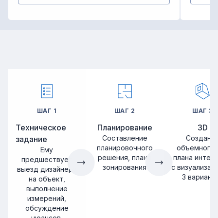
ШАГ
1
ШАГ
2
ШАГ
3
Техническое
Планирование
3D
Составление
Создани
задание
планировочного
объемного 
Ему
решения, плана
плана интер
предшествует
зонирования
с визуализац
выезд дизайнера
3 вариант
на объект,
выполнение
измерений,
обсуждение
нюансов,