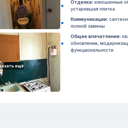
Отделка:
изношенные об
устаревшая плитка
Коммуникации:
сантехн
полной замены
Общее впечатление:
кв
обновлении, модернизац
функциональности
казать ещё