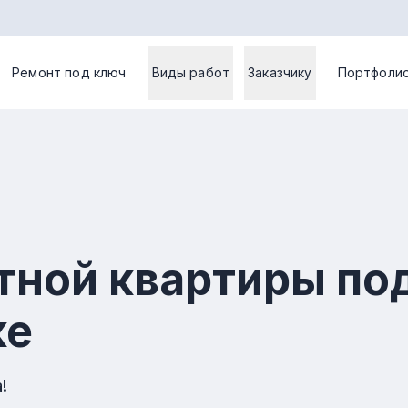
Ремонт под ключ
Виды работ
Заказчику
Портфоли
тной квартиры по
ке
!