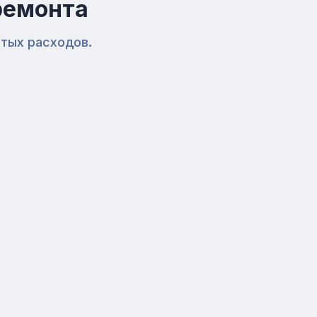
ремонта
ытых расходов.
3
Чистовая отделка
(работа + материалы)
Шпаклевка стен и потолка
Поклейка стеклохолста, малярного
флизелина
Плиточные работы
Укладка напольных покрытий
Укладка ламината
Показать ещё