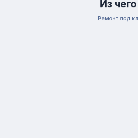
Из чег
Ремонт под кл
1
Технический
Дизайн-Проект
Проектные работы
Разработка и оформление проектной и
разрешительной документации