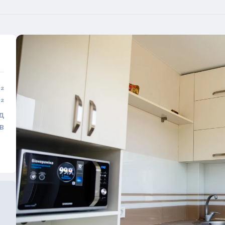
²
²
д
в