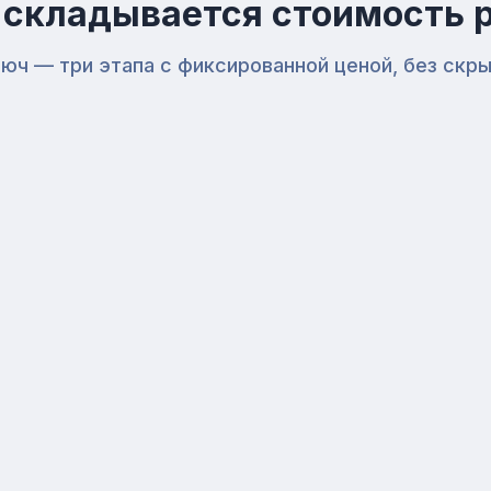
о складывается стоимость 
юч — три этапа с фиксированной ценой, без скр
2
Черновая отделка
(работа + материалы)
Демонтажные работы
Подготовительные работы
Демонтаж стен и перегородок
Демонтаж сантехкабины
Кладка стен и перегородок
Показать ещё